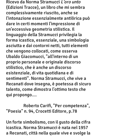
Ricevo da Norma Stramucci
L'oro unto
(Edizioni Tracce), un libro che mi sembra
complessivamente riuscito, anche se
l'intonazione essenzialmente antilirica può
dare in certi momenti l'impressione di
un'eccessiva geometria stilistica. Il
linguaggio della Stramucci privilegia la
forma icastica, essenziale, una simbologia
asciutta e dai contorni netti, tutti elementi
che vengono collocati, come osserva
Ubaldo Giacomucci, "all'interno di un
proprio personale e originale discorso
stilistico, che è anche un discorso
esistenziale, di vita quotidiana e di
sentimenti". Norma Stramucci, che vive a
Recanati dove insegna, è poetessa di sicuro
talento, come dimostra l'ottimo testo che
qui propongo....
Roberto Carifi, "Per competenza",
"Poesia" n. 94, Crocetti Editore, p.78
Un forte simbolismo, con il gusto della cifra
icastica. Norma Stramucci è nata nel 1957
a Recanati, città nella quale vive e svolge la