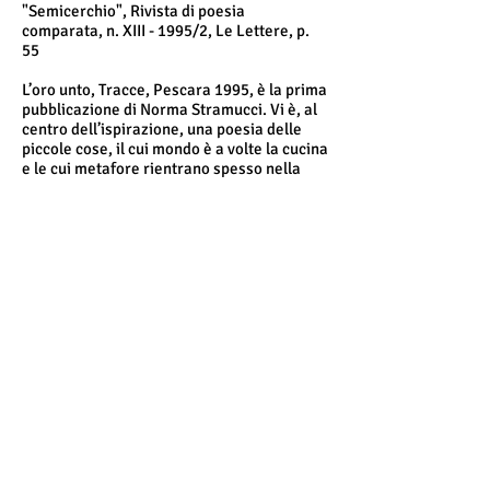
"Semicerchio", Rivista di poesia
comparata, n. XIII - 1995/2, Le Lettere, p.
55
L’oro unto, Tracce, Pescara 1995, è la prima
pubblicazione di Norma Stramucci. Vi è, al
centro dell’ispirazione, una poesia delle
piccole cose, il cui mondo è a volte la cucina
e le cui metafore rientrano spesso nella
stessa area semantica. Il tono è di
frequente pessimistico e la tristezza è una
sorta di velo che si stende sopra ai versi,
volutamente antilirici, quasi prosastici a
volte, in cui sembrano non trovare posto le
figure di suono. Oltre a ciò, la caratteristica
di questa scrittura, e insieme la sua forza, è
nella chiusa in cui si addensa il senso del
componimento, di solito icastica ed
epigrammatica. E’ una poesia che si muove
silenziosa, inosservata e, quasi,
sotterranea per poi risolversi, scoprirsi e
vivere nel finale. E’ inoltre una poesia di
pensiero, di riflessione, lontana dai moti
del cuore; in essa viene tagliato via tutto
ciò che è superfluo; tutto viene ridotto