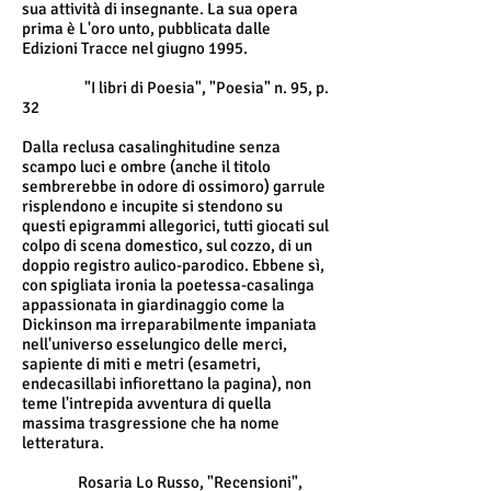
sua attività di insegnante. La sua opera
prima è L'oro unto, pubblicata dalle
Edizioni Tracce nel giugno 1995.
"I libri di Poesia", "Poesia" n. 95, p.
32
Dalla reclusa casalinghitudine senza
scampo luci e ombre (anche il titolo
sembrerebbe in odore di ossimoro) garrule
risplendono e incupite si stendono su
questi epigrammi allegorici, tutti giocati sul
colpo di scena domestico, sul cozzo, di un
doppio registro aulico-parodico. Ebbene sì,
con spigliata ironia la poetessa-casalinga
appassionata in giardinaggio come la
Dickinson ma irreparabilmente impaniata
nell'universo esselungico delle merci,
sapiente di miti e metri (esametri,
endecasillabi infiorettano la pagina), non
teme l'intrepida avventura di quella
massima trasgressione che ha nome
letteratura.
Rosaria Lo Russo, "Recensioni",